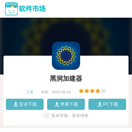
黑洞加建器
工具
|
时间：2025-09-18
|
安卓下载
苹果下载
PC下载
安卓市场，安全绿色