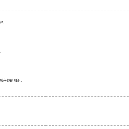
野。
。
己感兴趣的知识。