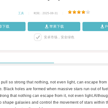
工具
|
时间：2025-08-31
|
卓下载
苹果下载
安卓市场，安全绿色
that nothing, not even light, can escape from it. Sc
e. Black holes are formed when massive stars run out of fuel
strong that nothing can escape from it, not even light.Althoug
elp shape galaxies and control the movement of stars within