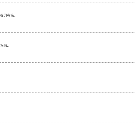
中游刃有余。
有玩腻。