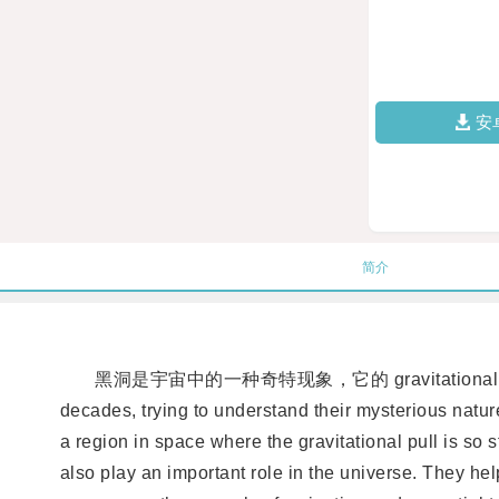
安
简介
黑洞是宇宙中的一种奇特现象，它的 gravitational pull so strong 
decades, trying to understand their mysterious natur
a region in space where the gravitational pull is so 
also play an important role in the universe. They h