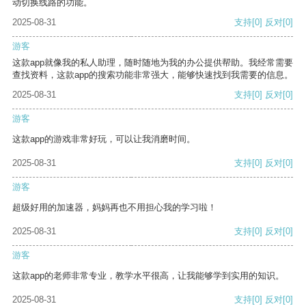
动切换线路的功能。
2025-08-31
支持
[0]
反对
[0]
游客
这款app就像我的私人助理，随时随地为我的办公提供帮助。我经常需要
查找资料，这款app的搜索功能非常强大，能够快速找到我需要的信息。
2025-08-31
支持
[0]
反对
[0]
游客
这款app的游戏非常好玩，可以让我消磨时间。
2025-08-31
支持
[0]
反对
[0]
游客
超级好用的加速器，妈妈再也不用担心我的学习啦！
2025-08-31
支持
[0]
反对
[0]
游客
这款app的老师非常专业，教学水平很高，让我能够学到实用的知识。
2025-08-31
支持
[0]
反对
[0]