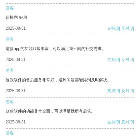
游客
超棒啊 好用
2025-08-31
支持
[0]
反对
[0]
游客
这款app的功能非常丰富，可以满足我不同的社交需求。
2025-08-31
支持
[0]
反对
[0]
游客
这款软件的售后服务非常好，遇到问题都能得到及时解决。
2025-08-31
支持
[0]
反对
[0]
游客
这款软件的功能非常全面，可以满足我所有需求。
2025-08-31
支持
[0]
反对
[0]
游客