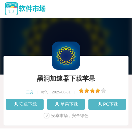
黑洞加速器下载苹果
工具
|
时间：2025-08-31
|
安卓下载
苹果下载
PC下载
安卓市场，安全绿色