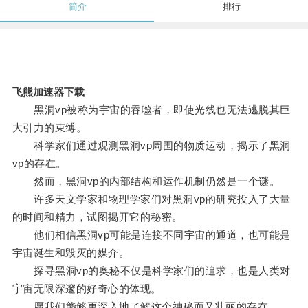
简介
排行
飞熊加速器下载
黑洞vp被称为宇宙的吞噬者，即使光线也无法逃脱其巨
大引力的束缚。
科学家们通过观测黑洞vp周围的物质运动，揭示了黑洞
vp的存在。
然而，黑洞vp的内部结构和运作机制仍然是一个谜。
许多天文学家和物理学家们对黑洞vp的研究投入了大量
的时间和精力，试图揭开它的秘密。
他们相信黑洞vp可能是连接不同宇宙的通道，也可能是
宇宙诞生和毁灭的媒介。
探寻黑洞vp的奥秘不仅是科学家们的追求，也是人类对
宇宙无限深邃的好奇心的体现。
愿我们能够更深入地了解这个神秘而又壮丽的存在。