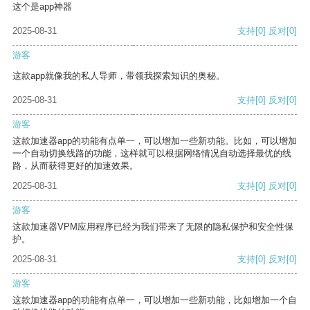
这个是app神器
2025-08-31
支持
[0]
反对
[0]
游客
这款app就像我的私人导师，带领我探索知识的奥秘。
2025-08-31
支持
[0]
反对
[0]
游客
这款加速器app的功能有点单一，可以增加一些新功能。比如，可以增加
一个自动切换线路的功能，这样就可以根据网络情况自动选择最优的线
路，从而获得更好的加速效果。
2025-08-31
支持
[0]
反对
[0]
游客
这款加速器VPM应用程序已经为我们带来了无限的隐私保护和安全性保
护。
2025-08-31
支持
[0]
反对
[0]
游客
这款加速器app的功能有点单一，可以增加一些新功能，比如增加一个自