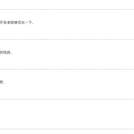
望开发者能够优化一下。
区的线路。
野。