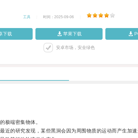
工具
|
时间：2025-09-06
|
卓下载
苹果下载
安卓市场，安全绿色
的极端密集物体。
近的研究发现，某些黑洞会因为周围物质的运动而产生加速