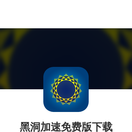
黑洞加速免费版下载