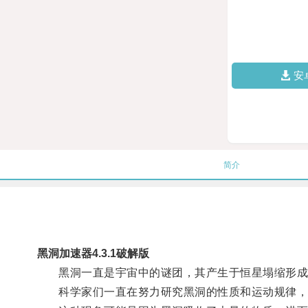
安
简介
黑洞加速器4.3.1破解版
黑洞一直是宇宙中的谜团，其产生于恒星塌缩形成
科学家们一直在努力研究黑洞的性质和运动规律，最