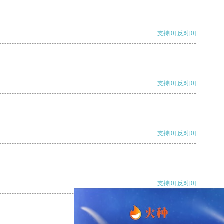
支持
[0]
反对
[0]
支持
[0]
反对
[0]
支持
[0]
反对
[0]
支持
[0]
反对
[0]