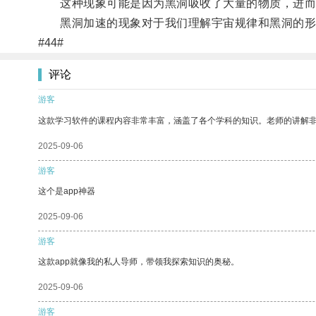
这种现象可能是因为黑洞吸收了大量的物质，进而
黑洞加速的现象对于我们理解宇宙规律和黑洞的形成
#44#
评论
游客
这款学习软件的课程内容非常丰富，涵盖了各个学科的知识。老师的讲解
2025-09-06
游客
这个是app神器
2025-09-06
游客
这款app就像我的私人导师，带领我探索知识的奥秘。
2025-09-06
游客