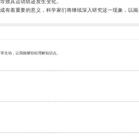
导致其运动轨迹发生变化。
有着重要的意义，科学家们将继续深入研究这一现象，以揭
非常生动，让我能够轻松理解知识点。