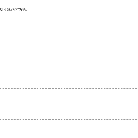
动切换线路的功能。