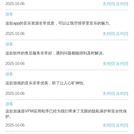
2025-10-06
支持
[0]
反对
[0]
游客
这款app的音乐资源非常优质，可以让我尽情享受音乐的魅力。
2025-10-06
支持
[0]
反对
[0]
游客
这款软件的售后服务非常好，遇到问题都能得到及时解决。
2025-10-06
支持
[0]
反对
[0]
游客
这款游戏的音乐非常优美，听了让人心旷神怡。
2025-10-06
支持
[0]
反对
[0]
游客
这款加速器VPM应用程序已经为我们带来了无限的隐私保护和安全性保
护。
2025-10-06
支持
[0]
反对
[0]