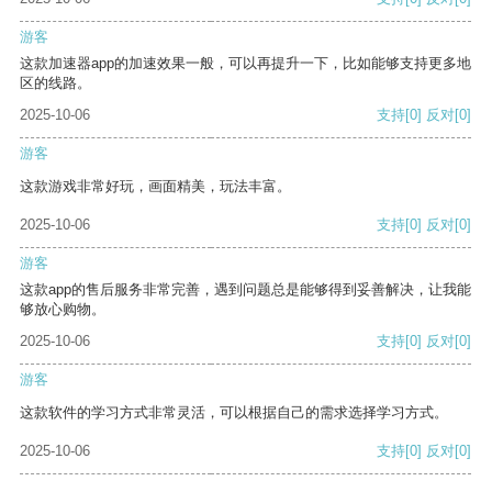
游客
这款加速器app的加速效果一般，可以再提升一下，比如能够支持更多地
区的线路。
2025-10-06
支持
[0]
反对
[0]
游客
这款游戏非常好玩，画面精美，玩法丰富。
2025-10-06
支持
[0]
反对
[0]
游客
这款app的售后服务非常完善，遇到问题总是能够得到妥善解决，让我能
够放心购物。
2025-10-06
支持
[0]
反对
[0]
游客
这款软件的学习方式非常灵活，可以根据自己的需求选择学习方式。
2025-10-06
支持
[0]
反对
[0]