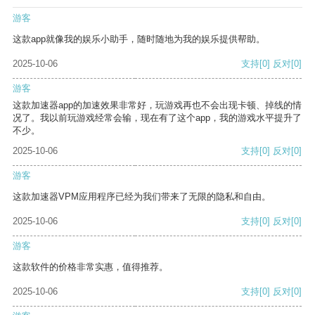
游客
这款app就像我的娱乐小助手，随时随地为我的娱乐提供帮助。
2025-10-06
支持
[0]
反对
[0]
游客
这款加速器app的加速效果非常好，玩游戏再也不会出现卡顿、掉线的情
况了。我以前玩游戏经常会输，现在有了这个app，我的游戏水平提升了
不少。
2025-10-06
支持
[0]
反对
[0]
游客
这款加速器VPM应用程序已经为我们带来了无限的隐私和自由。
2025-10-06
支持
[0]
反对
[0]
游客
这款软件的价格非常实惠，值得推荐。
2025-10-06
支持
[0]
反对
[0]