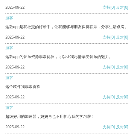
2025-09-22
支持
[0]
反对
[0]
游客
这款app是我社交的好帮手，让我能够与朋友保持联系，分享生活点滴。
2025-09-22
支持
[0]
反对
[0]
游客
这款app的音乐资源非常优质，可以让我尽情享受音乐的魅力。
2025-09-22
支持
[0]
反对
[0]
游客
这个软件我非常喜欢
2025-09-22
支持
[0]
反对
[0]
游客
超级好用的加速器，妈妈再也不用担心我的学习啦！
2025-09-22
支持
[0]
反对
[0]