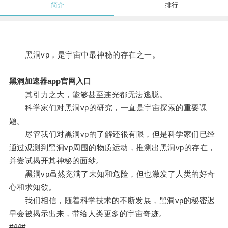
简介
排行
黑洞vp，是宇宙中最神秘的存在之一。
黑洞加速器app官网入口
其引力之大，能够甚至连光都无法逃脱。
科学家们对黑洞vp的研究，一直是宇宙探索的重要课
题。
尽管我们对黑洞vp的了解还很有限，但是科学家们已经
通过观测到黑洞vp周围的物质运动，推测出黑洞vp的存在，
并尝试揭开其神秘的面纱。
黑洞vp虽然充满了未知和危险，但也激发了人类的好奇
心和求知欲。
我们相信，随着科学技术的不断发展，黑洞vp的秘密迟
早会被揭示出来，带给人类更多的宇宙奇迹。
#44#