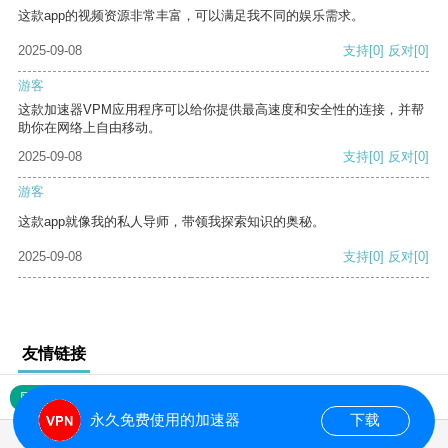
这款app的视频资源非常丰富，可以满足我不同的娱乐需求。
2025-09-08
支持
[0]
反对
[0]
游客
这款加速器VPM应用程序可以给你提供最高速度和安全性的连接，并帮
助你在网络上自由移动。
2025-09-08
支持
[0]
反对
[0]
游客
这款app就像我的私人导师，带领我探索知识的奥秘。
2025-09-08
支持
[0]
反对
[0]
友情链接
网站地图
永久免费使用的加速器
下载